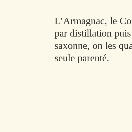
L’Armagnac, le Cog
par distillation pui
saxonne, on les qual
seule parenté.