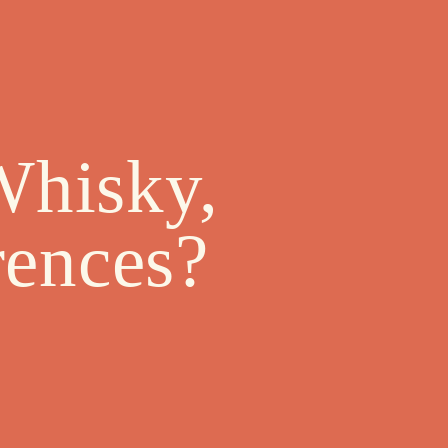
Whisky,
rences?