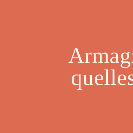
Armagn
quelle