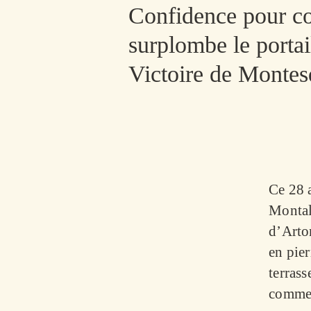
Confidence pour c
surplombe le portai
Victoire de Montesq
Ce 28 a
Montal
d’Arton
en pier
terrass
comme 