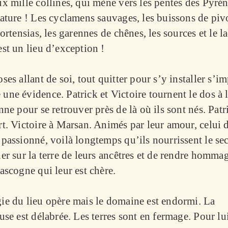
x mille collines, qui mène vers les pentes des Pyrén
Nature ! Les cyclamens sauvages, les buissons de piv
hortensias, les garennes de chênes, les sources et le la
st un lieu d’exception !
ses allant de soi, tout quitter pour s’y installer s’i
ne évidence. Patrick et Victoire tournent le dos à l
nne pour se retrouver près de là où ils sont nés. Patr
rt. Victoire à Marsan. Animés par leur amour, celui 
passionné, voilà longtemps qu’ils nourrissent le sec
er sur la terre de leurs ancêtres et de rendre homma
ascogne qui leur est chère.
ie du lieu opère mais le domaine est endormi. La
use est délabrée. Les terres sont en fermage. Pour lu