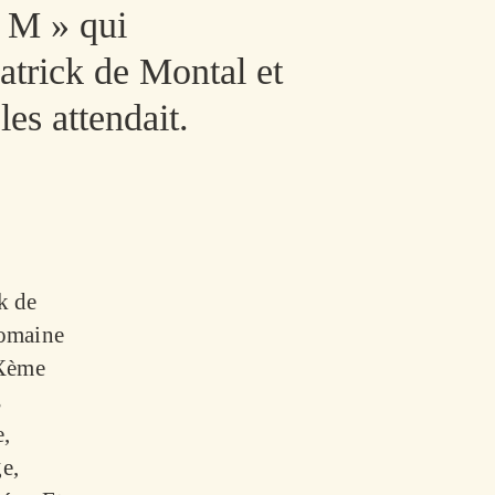
 M » qui
Patrick de Montal et
es attendait.
k de
domaine
IXème
s
e,
e,