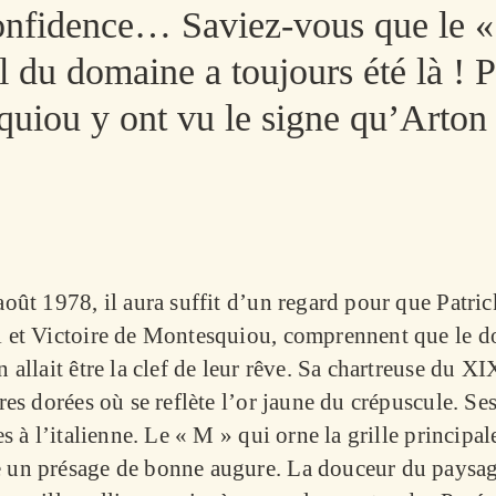
onfidence… Saviez-vous que le «
l du domaine a toujours été là ! 
uiou y ont vu le signe qu’Arton l
oût 1978, il aura suffit d’un regard pour que Patric
 et Victoire de Montesquiou, comprennent que le 
 allait être la clef de leur rêve. Sa chartreuse du X
res dorées où se reflète l’or jaune du crépuscule. Se
es à l’italienne. Le « M » qui orne la grille principal
un présage de bonne augure. La douceur du paysag