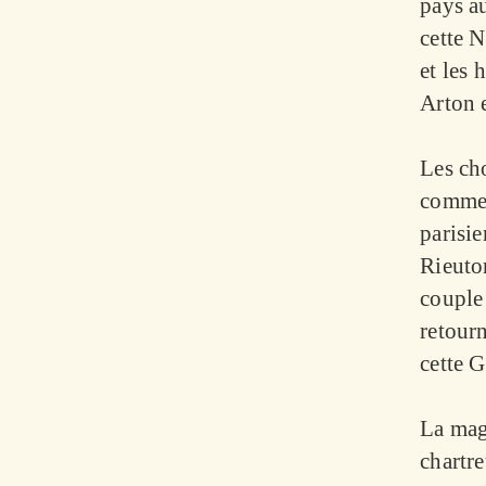
pays au
cette 
et les 
Arton e
Les cho
comme u
parisie
Rieuto
couple 
retourn
cette G
La mag
chartre