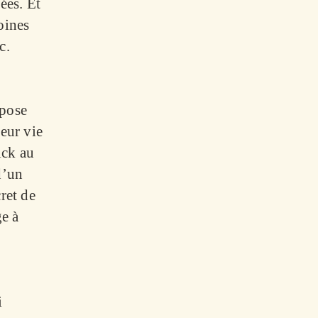
ées. Et
oines
c.
mpose
eur vie
ick au
d’un
ret de
ge à
i