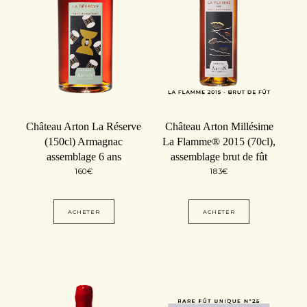
Château Arton La Réserve
Château Arton Millésime
(150cl) Armagnac
La Flamme® 2015 (70cl),
assemblage 6 ans
assemblage brut de fût
160
€
183
€
ACHETER
ACHETER