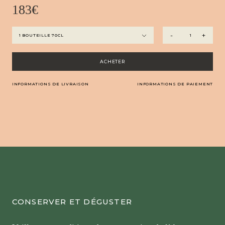
183
€
quantité
-
+
de
Haut
Armagnac
ACHETER
-
Château
INFORMATIONS DE LIVRAISON
INFORMATIONS DE PAIEMENT
Arton
La
Flamme®
2015
CONSERVER ET DÉGUSTER