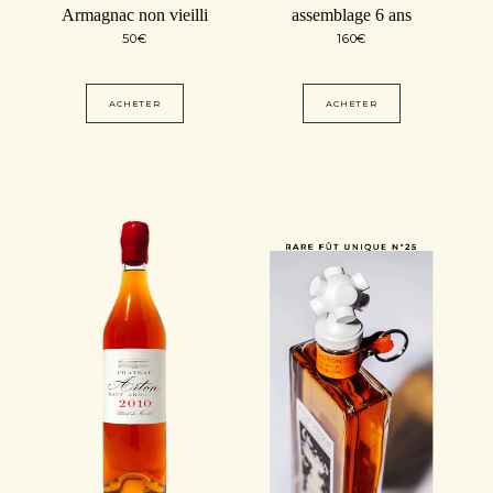
Armagnac non vieilli
assemblage 6 ans
50
€
160
€
ACHETER
ACHETER