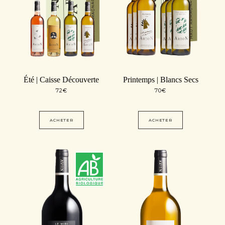
Été | Caisse Découverte
Printemps | Blancs Secs
72
€
70
€
ACHETER
ACHETER