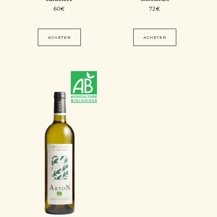
60
€
72
€
ACHETER
ACHETER