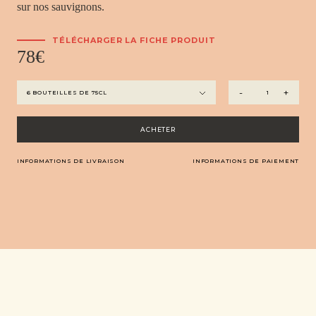
sur nos sauvignons.
TÉLÉCHARGER LA FICHE PRODUIT
78
€
quantité
-
+
de
Audace
2022,
ACHETER
vin
blanc
INFORMATIONS DE LIVRAISON
INFORMATIONS DE PAIEMENT
sec