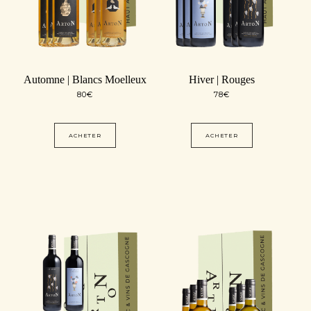
Automne | Blancs Moelleux
Hiver | Rouges
80
€
78
€
ACHETER
ACHETER