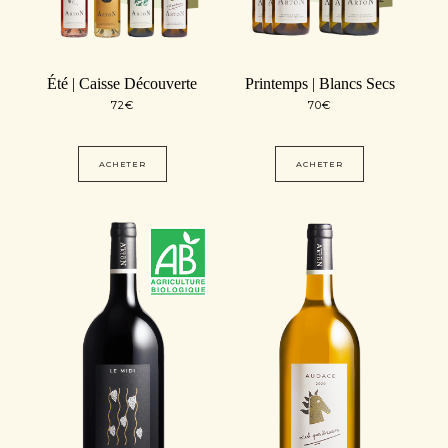
Été | Caisse Découverte
Printemps | Blancs Secs
72
€
70
€
ACHETER
ACHETER