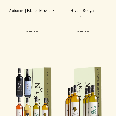
Automne | Blancs Moelleux
Hiver | Rouges
80
€
78
€
ACHETER
ACHETER