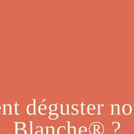
t déguster not
Blanche® ?