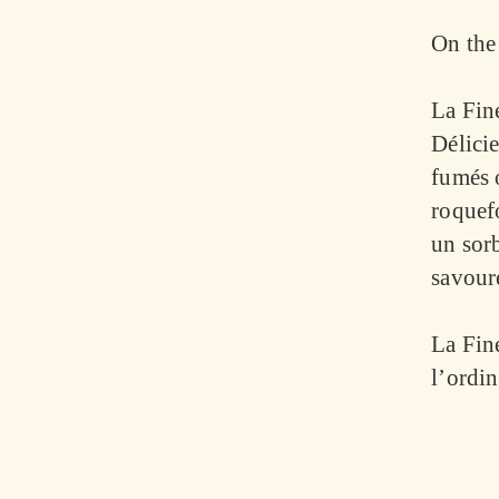
On the
La Fin
Délicie
fumés o
roquefo
un sor
savoure
La Fine
l’ordi