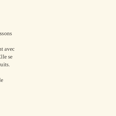
issons
nt avec
lle se
uits.
de