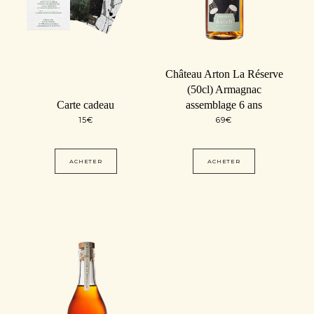
Château Arton La Réserve
(50cl) Armagnac
Carte cadeau
assemblage 6 ans
15
€
69
€
ACHETER
ACHETER