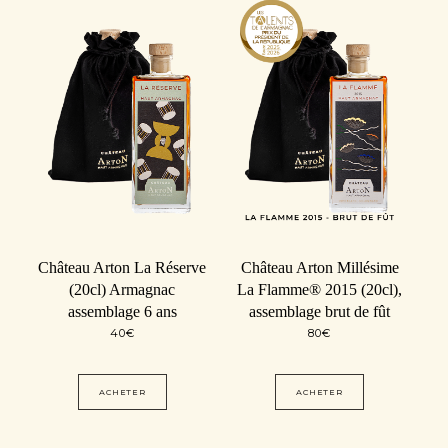
Château Arton La Réserve
Château Arton Millésime
(20cl) Armagnac
La Flamme® 2015 (20cl),
assemblage 6 ans
assemblage brut de fût
40
€
80
€
ACHETER
ACHETER