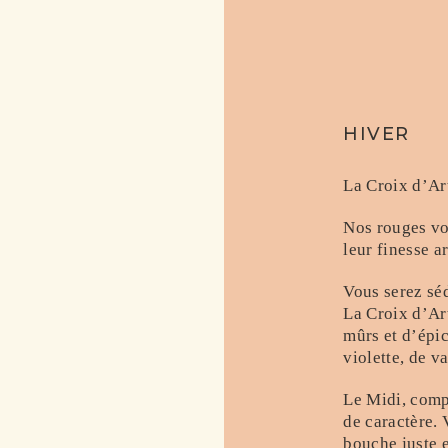
HIVER
La Croix d’Ar
Nos rouges vo
leur finesse 
Vous serez séd
La Croix d’Art
mûrs et d’épi
violette, de va
Le Midi, comp
de caractère.
bouche juste e