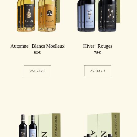
Automne | Blancs Moelleux
Hiver | Rouges
80
€
78
€
ACHETER
ACHETER