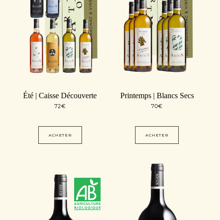
Été | Caisse Découverte
Printemps | Blancs Secs
72
€
70
€
ACHETER
ACHETER